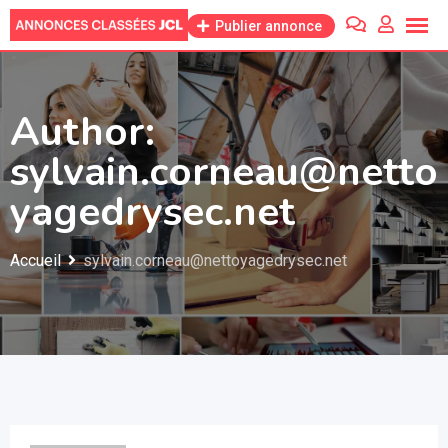
Skip
Publier annonce
to
content
Author:
sylvain.corneau@netto
yagedrysec.net
Accueil
sylvain.corneau@nettoyagedrysec.net