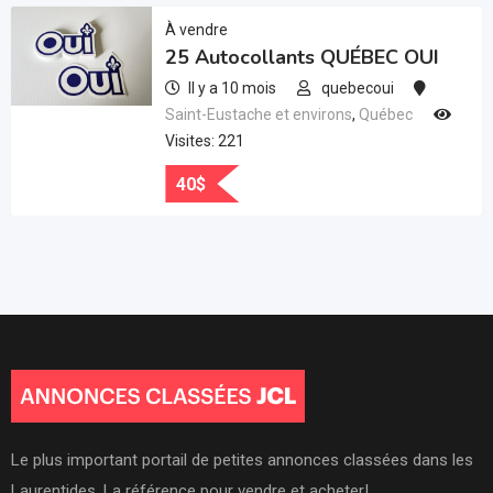
À vendre
25 Autocollants QUÉBEC OUI
Il y a 10 mois
quebecoui
Saint-Eustache et environs
,
Québec
Visites: 221
40
$
Le plus important portail de petites annonces classées dans les
Laurentides. La référence pour vendre et acheter!