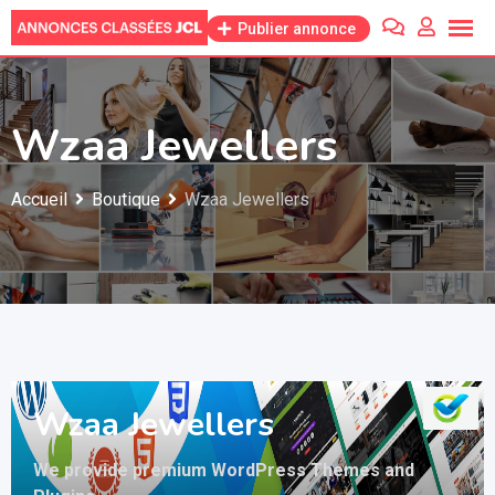
Skip
Publier annonce
to
content
Wzaa Jewellers
Accueil
Boutique
Wzaa Jewellers
Wzaa Jewellers
We provide premium WordPress Themes and