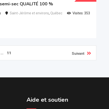
t semi-sec QUALITÉ 100 %
s
Saint-Jérôme et environs
,
Québec
Visites: 353
...
11
Suivant
Aide et soutien