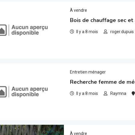
À vendre
Bois de chauffage sec e
Il y a 8 mois
roger.dupuis
Entretien ménager
Recherche femme de mé
Il y a 8 mois
Raymna
À vendre