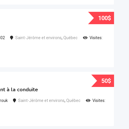
100
$
u02
Saint-Jérôme et environs
,
Québec
Visites:
50
$
t à la conduite
rouk
Saint-Jérôme et environs
,
Québec
Visites: