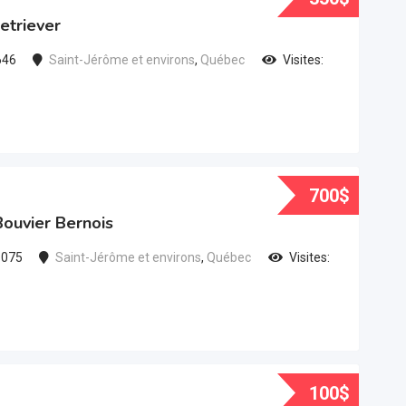
etriever
646
Saint-Jérôme et environs
,
Québec
Visites:
700
$
 Bouvier Bernois
s075
Saint-Jérôme et environs
,
Québec
Visites:
100
$