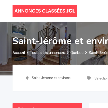
Skip
to
content
Saint-Jérôme et envi
Accueil
Toutes les annonces
Québec
Saint-Jérô