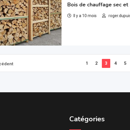
Bois de chauffage sec e
Il y a 10 mois
roger.dupui
1
2
3
4
5
cédent
Catégories