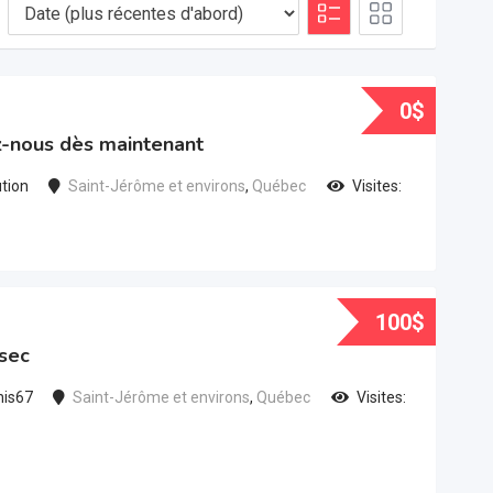
0
$
z-nous dès maintenant
ution
Saint-Jérôme et environs
,
Québec
Visites:
100
$
 sec
nis67
Saint-Jérôme et environs
,
Québec
Visites: