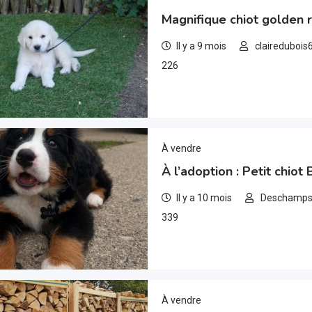
Magnifique chiot golden r
Il y a 9 mois
clairedubois
226
À vendre
À l’adoption : Petit chiot
Il y a 10 mois
Deschamp
339
À vendre