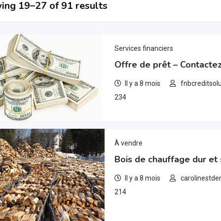
ing 19–27 of 91 results
Services financiers
Offre de prêt – Contacte
Il y a 8 mois
fnbcreditsol
234
À vendre
Bois de chauffage dur et
Il y a 8 mois
carolinestde
214