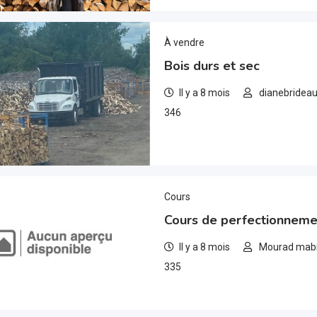
À vendre
Bois durs et sec
Il y a 8 mois
dianebridea
346
Cours
Cours de perfectionnemen
Il y a 8 mois
Mourad mab
335