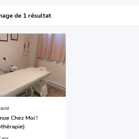
hage de 1 résultat
eauté
nue Chez Moi !
thérapie)
 2 ans