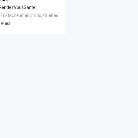
RendezVousSante
-Eustache et environs
,
Québec
 Vues