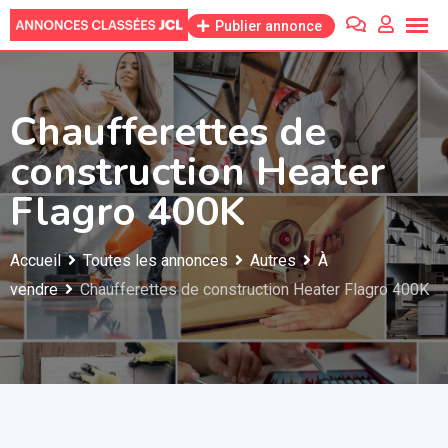
Skip
Publier annonce
to
content
Chaufferettes de
construction Heater
Flagro 400K
Accueil
Toutes les annonces
Autres
À
vendre
Chaufferettes de construction Heater Flagro 400K