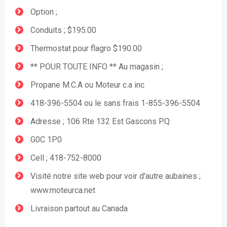
Option ;
Conduits ; $195.00
Thermostat pour flagro $190.00
** POUR TOUTE INFO ** Au magasin ;
Propane M.C.A ou Moteur c.a inc
418-396-5504 ou le sans frais 1-855-396-5504
Adresse ; 106 Rte 132 Est Gascons P.Q
G0C 1P0
Cell ; 418-752-8000
Visité notre site web pour voir d'autre aubaines ;
www.moteurca.net
Livraison partout au Canada