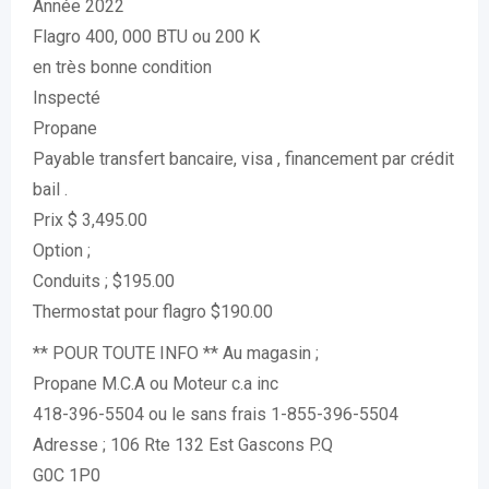
Année 2022
Flagro 400, 000 BTU ou 200 K
en très bonne condition
Inspecté
Propane
Payable transfert bancaire, visa , financement par crédit
bail .
Prix $ 3,495.00
Option ;
Conduits ; $195.00
Thermostat pour flagro $190.00
** POUR TOUTE INFO ** Au magasin ;
Propane M.C.A ou Moteur c.a inc
418-396-5504 ou le sans frais 1-855-396-5504
Adresse ; 106 Rte 132 Est Gascons P.Q
G0C 1P0