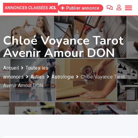
Skip
Publier annonce
to
content
Chloé Voyance Tarot
Avenir Amour DON
Accueil
Toutes les
annonces
Autres
Astrologie
Chloé Voyance Tarot
Avenir Amour DON