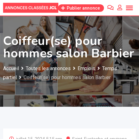
Skip
Publier annonce
to
content
Coiffeur(se) pour
hommes salon Barbier
Accueil
Toutes les annonces
Emplois
Temps
partiel
Coiffeur(se) pour hommes salon Barbier