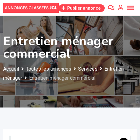
Skip
Publier annonce
to
content
Entretien ménager
commercial
Accueil
Toutes les annonces
Services
Entretien
ménager
Entretien ménager commercial