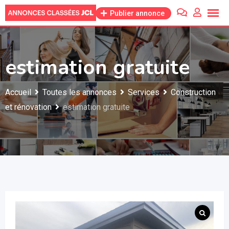
Skip
Publier annonce
to
content
estimation gratuite
Accueil
Toutes les annonces
Services
Construction
et rénovation
estimation gratuite