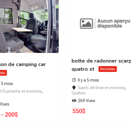
botte de radonner scar
ion de camping car
quatro xt
Nouveau
eau
Il y a 5 mois
 a 3 mois
Saint-Jérôme et environs
,
t-Eustache et environs
,
Québec
269 Vues
 Vues
550
$
200
$
–