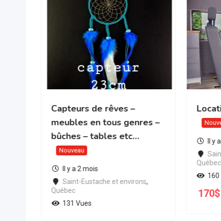
45′
Capteurs de rêves –
Locat
meubles en tous genres –
u
Nouv
bûches – tables etc…
Il y
Nouveau
s
,
Sain
Québec
Il y a 2 mois
160
Saint-Eustache et environs
,
Québec
170
$
131 Vues