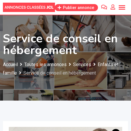
Skip
Publier annonce
to
content
Service de conseil en
hébergement
Accueil
Toutes les annonces
Services
Enfants et
famille
Service de conseil en hébergement