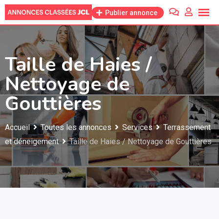
Skip
Publier annonce
to
content
Taille de Haies /
Nettoyage de
Gouttières
Accueil
Toutes les annonces
Services
Terrassement
et déneigement
Taille de Haies / Nettoyage de Gouttières