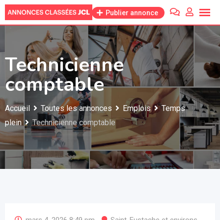
Skip
Publier annonce
to
content
Technicienne
comptable
Accueil
Toutes les annonces
Emplois
Temps
plein
Technicienne comptable