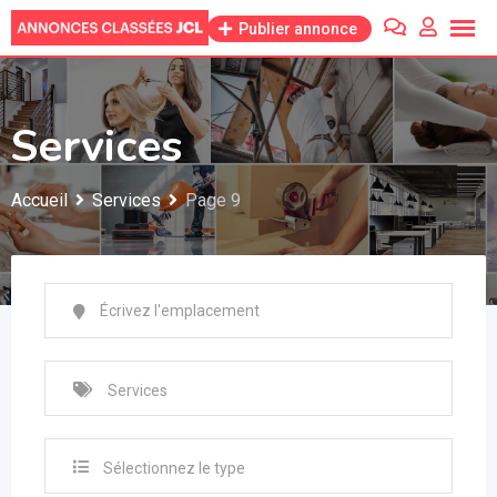
Skip
Publier annonce
to
content
Services
Accueil
Services
Page 9
Sélectionnez le type