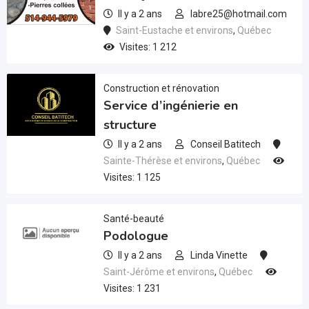
Il y a 2 ans
labre25@hotmail.com
Saint-Eustache et environs
,
Québec
Visites: 1 212
Construction et rénovation
Service d’ingénierie en
structure
Il y a 2 ans
Conseil Batitech
Sainte-Thérèse et environs
,
Québec
Visites: 1 125
Santé-beauté
Podologue
Il y a 2 ans
Linda Vinette
Saint-Jérôme et environs
,
Québec
Visites: 1 231