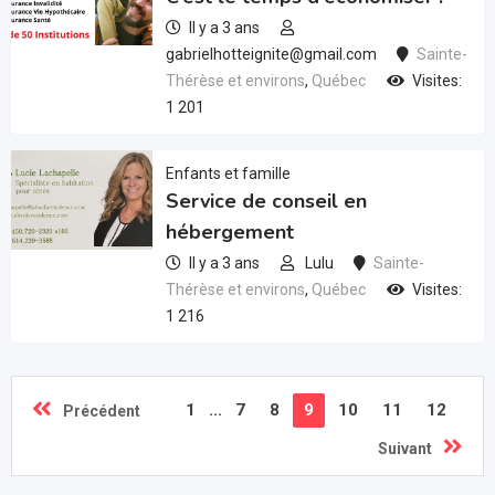
Il y a 3 ans
gabrielhotteignite@gmail.com
Sainte-
Thérèse et environs
,
Québec
Visites:
1 201
Enfants et famille
Service de conseil en
hébergement
Il y a 3 ans
Lulu
Sainte-
Thérèse et environs
,
Québec
Visites:
1 216
1
...
7
8
9
10
11
12
Précédent
Suivant