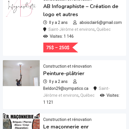
AB Infographiste – Création de
logo et autres
Il y a 2 ans
aboisclair6@gmail.com
Saint-Jérôme et environs
,
Québec
Visites: 1 146
75
$
–
250
$
Construction et rénovation
Peinture-plâtrier
Il y a 2 ans
Beldon29@sympatico.ca
Saint-
Jérôme et environs
,
Québec
Visites:
1 121
Construction et rénovation
Le maçonnerie enr