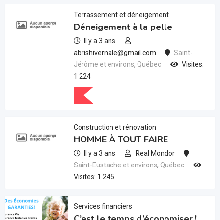
Terrassement et déneigement
Déneigement à la pelle
Il y a 3 ans
abrishivernale@gmail.com
Saint-
Jérôme et environs
,
Québec
Visites:
1 224
Construction et rénovation
HOMME À TOUT FAIRE
Il y a 3 ans
Real Mondor
Saint-Eustache et environs
,
Québec
Visites: 1 245
Services financiers
C’est le temps d’économiser !